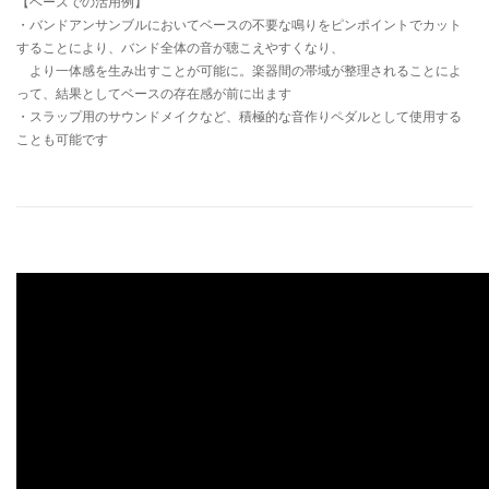
【ベースでの活用例】
・バンドアンサンブルにおいてベースの不要な鳴りをピンポイントでカット
することにより、バンド全体の音が聴こえやすくなり、
より一体感を生み出すことが可能に。楽器間の帯域が整理されることによ
って、結果としてベースの存在感が前に出ます
・スラップ用のサウンドメイクなど、積極的な音作りペダルとして使用する
ことも可能です