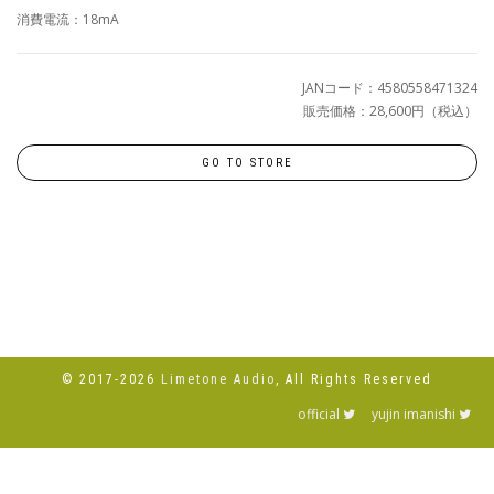
消費電流：18mA
JANコード：4580558471324
販売価格：28,600円（税込）
GO TO STORE
© 2017-2026
Limetone Audio
, All Rights Reserved
official
yujin imanishi