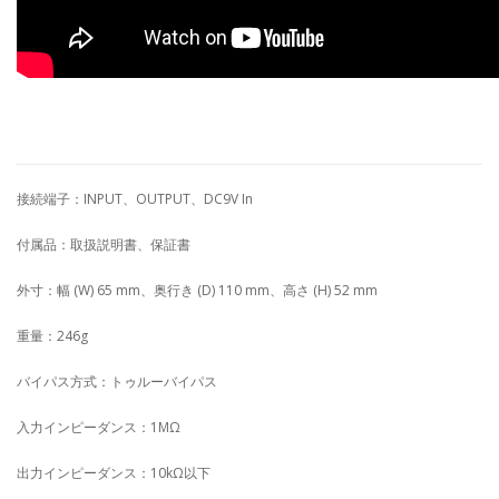
接続端子：INPUT、OUTPUT、DC9V In
付属品：取扱説明書、保証書
外寸：幅 (W) 65 mm、奥行き (D) 110 mm、高さ (H) 52 mm
重量：246g
バイパス方式：トゥルーバイパス
入力インピーダンス：1MΩ
出力インピーダンス：10kΩ以下